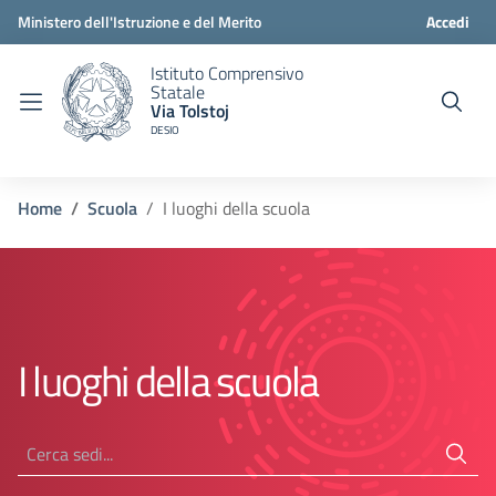
Ministero dell'Istruzione e del Merito
Accedi
Istituto Comprensivo
Statale
Via Tolstoj
DESIO
Home
Scuola
I luoghi della scuola
I luoghi della scuola
Cerca strutture organizzative...