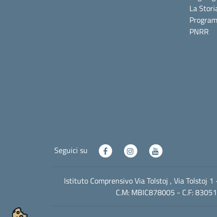
La Stori
Program
PNRR
Seguici su
Istituto Comprensivo Via Tolstoj , Via Tolstoj
C.M: MBIC878005 - C.F: 830512