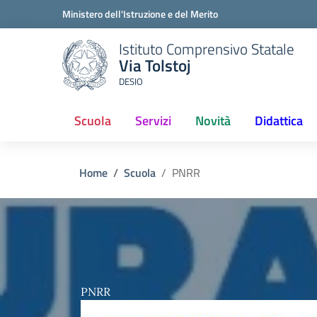
Ministero dell'Istruzione e del Merito
Istituto Comprensivo Statale
Via Tolstoj
DESIO
Scuola
Servizi
Novità
Didattica
Home
Scuola
PNRR
PNRR