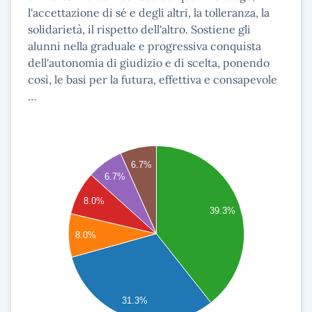
l'accettazione di sé e degli altri, la tolleranza, la
solidarietà, il rispetto dell'altro. Sostiene gli
alunni nella graduale e progressiva conquista
dell'autonomia di giudizio e di scelta, ponendo
così, le basi per la futura, effettiva e consapevole
…
60
6.7%
55
6.7%
50
8.0%
45
39.3%
40
8.0%
35
30
25
20
31.3%
15