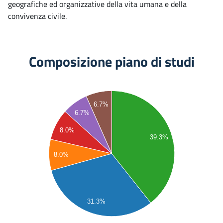
geografiche ed organizzative della vita umana e della
convivenza civile.
Composizione piano di studi
60
6.7%
55
6.7%
50
8.0%
45
39.3%
40
8.0%
35
30
25
20
31.3%
15
10