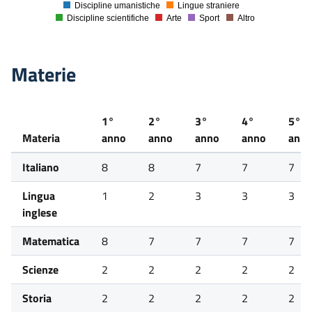
Discipline umanistiche
Lingue straniere
0
Discipline scientifiche
Arte
Sport
Altro
Materie
1°
2°
3°
4°
5°
Materia
anno
anno
anno
anno
ann
Italiano
8
8
7
7
7
Lingua
1
2
3
3
3
inglese
Matematica
8
7
7
7
7
Scienze
2
2
2
2
2
Storia
2
2
2
2
2