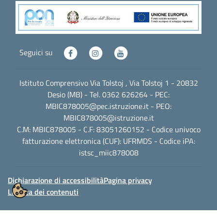
Seguici su
Istituto Comprensivo Via Tolstoj , Via Tolstoj 1 - 20832
Desio (MB) - Tel. 0362 626264 - PEC:
MBIC878005@pec.istruzione.it
- PEO:
MBIC878005@istruzione.it
C.M: MBIC878005 - C.F: 83051260152 - Codice univoco
fatturazione elettronica (CUF): UFRMDS - Codice iPA:
istsc_miic878008
Dichiarazione di accessibilità
Pagina privacy
Licenza dei contenuti