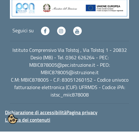
Seguici su
Istituto Comprensivo Via Tolstoj , Via Tolstoj 1 - 20832
Desio (MB) - Tel. 0362 626264 - PEC:
MBIC878005@pec.istruzione.it
- PEO:
MBIC878005@istruzione.it
C.M: MBIC878005 - C.F: 83051260152 - Codice univoco
fatturazione elettronica (CUF): UFRMDS - Codice iPA:
istsc_miic878008
Dichiarazione di accessibilità
Pagina privacy
Licenza dei contenuti