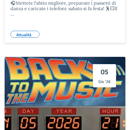
🎧Mettete l'abito migliore, preparate i passetti di
danza e caricate i telefoni: sabato si fa festa! 🕺💥Il
…
Attualità
05
Giu '26