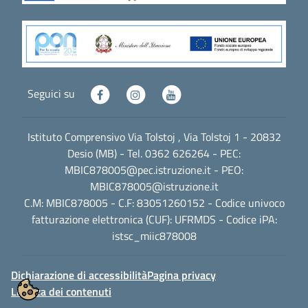
Seguici su
Istituto Comprensivo Via Tolstoj , Via Tolstoj 1 - 20832
Desio (MB) - Tel. 0362 626264 - PEC:
MBIC878005@pec.istruzione.it
- PEO:
MBIC878005@istruzione.it
C.M: MBIC878005 - C.F: 83051260152 - Codice univoco
fatturazione elettronica (CUF): UFRMDS - Codice iPA:
istsc_miic878008
Dichiarazione di accessibilità
Pagina privacy
Licenza dei contenuti