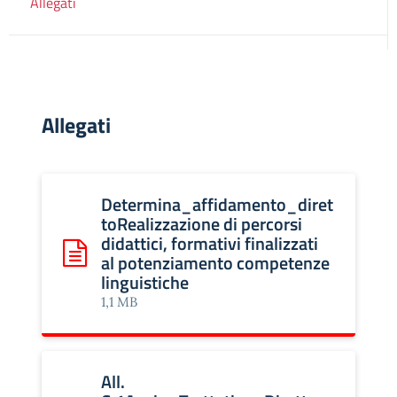
Allegati
Allegati
Determina_affidamento_diret
toRealizzazione di percorsi
didattici, formativi finalizzati
al potenziamento competenze
Scarica: Determina_affidamento_direttoRealizzazione di 
linguistiche
1,1 MB
All.