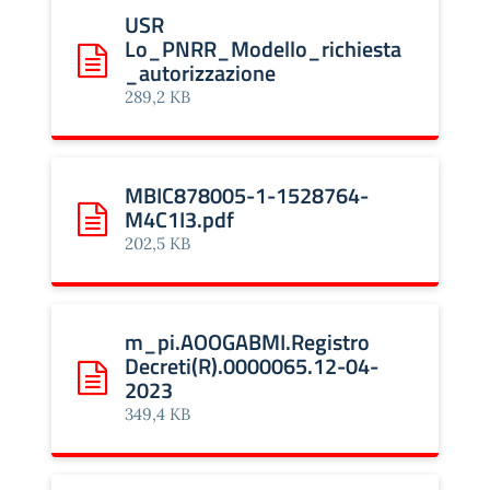
USR
Lo_PNRR_Modello_richiesta
_autorizzazione
Scarica: USR Lo_PNRR_Modello_richiesta_autorizzazi
289,2 KB
MBIC878005-1-1528764-
M4C1I3.pdf
Scarica: MBIC878005-1-1528764-M4C1I3.pdf
202,5 KB
m_pi.AOOGABMI.Registro
Decreti(R).0000065.12-04-
2023
Scarica: m_pi.AOOGABMI.Registro Decreti(R).0000065
349,4 KB