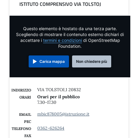
ISTITUTO COMPRENSIVO VIA TOLSTOJ
Questo elemento è hostato da una terza parte.
Scegliendo di mostrare il contenuto esterno dichiari di
accettare i
termini e condizioni
di OpenStreetMap
Foundation.
Carica mappa
Non chiedere più
VIA TOLSTOJ,1 20832
INDIRIZZO
Orari per il pubblico
ORARI
7.30-17.30
mbic878005@istruzione.it
EMAIL
PEC
0362-626264
TELEFONO
FAX