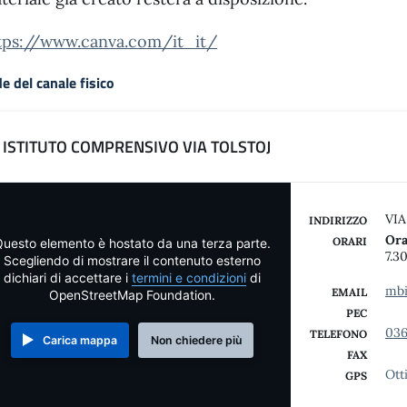
tps://www.canva.com/it_it/
e del canale fisico
ISTITUTO COMPRENSIVO VIA TOLSTOJ
VIA
INDIRIZZO
Ora
ORARI
uesto elemento è hostato da una terza parte.
7.3
Scegliendo di mostrare il contenuto esterno
dichiari di accettare i
termini e condizioni
di
mbi
EMAIL
OpenStreetMap Foundation.
PEC
036
TELEFONO
Carica mappa
Non chiedere più
FAX
Ott
GPS