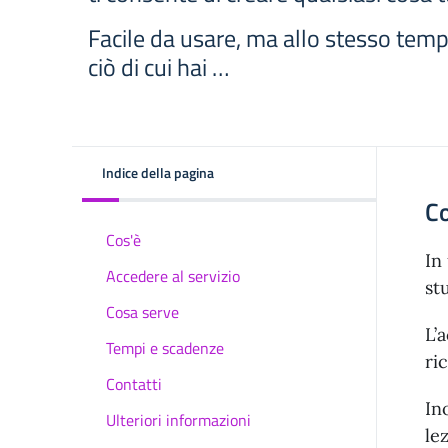
Facile da usare, ma allo stesso temp
ciò di cui hai …
Indice della pagina
C
Cos'è
In
Accedere al servizio
st
Cosa serve
L’
Tempi e scadenze
ri
Contatti
In
Ulteriori informazioni
le