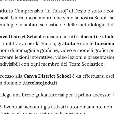
Istituto Comprensivo “Ic Tolstoj” di Desio è stato ric
hool.
Un riconoscimento che vede la nostra Scuola semp
cnologie in ambito scolastico e delle metodologie dida
nva District School
consente a tutti i
docenti
e
stude
count Canva per la Scuola,
gratuito
e con le
funziona
lioni di immagini e grafiche, video e modelli grafici 
 creare lezioni interattive, video lezioni e presentazi
ndivisibili con ogni membro del Team Scolastico.
accesso alla
Canva District School
è da effettuarsi esc
n dominio
@ictolstoj.edu.it
 allega una breve guida tutorial per il primo accesso:
T
B. Eventuali account già attivati autonomamente non 
teriale già creato resterà a disposizione.