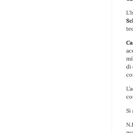
L'
Sc
te
Ca
ac
mi
di
co
L’
co
Si
N.
ma