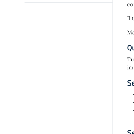
co
Il
Ma
Qu
Tu
im
S
S