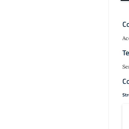
C
Ac
T
Se
Co
Str