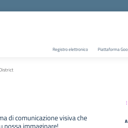
Registro elettronico
Piattaforma Goo
istrict
ma di comunicazione visiva che
A
 tu possa immaginare!