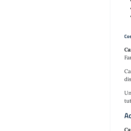
Cos
Ca
Fa
Ca
dis
Un
tu
Ac
Ca