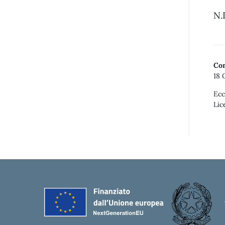
N.
Con
18 
Ecc
Lic