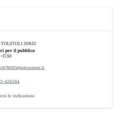
 TOLSTOJ,1 20832
ri per il pubblico
0-17.30
c878005@istruzione.it
2-626264
ieni le indicazioni