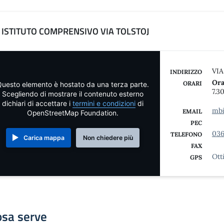
ISTITUTO COMPRENSIVO VIA TOLSTOJ
VIA
INDIRIZZO
Ora
ORARI
uesto elemento è hostato da una terza parte.
7.3
Scegliendo di mostrare il contenuto esterno
dichiari di accettare i
termini e condizioni
di
mbi
EMAIL
OpenStreetMap Foundation.
PEC
036
TELEFONO
Carica mappa
Non chiedere più
FAX
Ott
GPS
osa serve