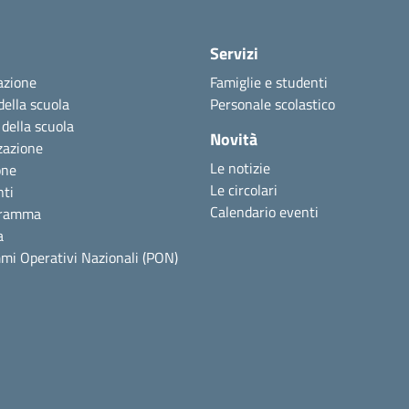
Servizi
azione
Famiglie e studenti
della scuola
Personale scolastico
 della scuola
Novità
zazione
Le notizie
one
Le circolari
nti
Calendario eventi
gramma
a
mi Operativi Nazionali (PON)