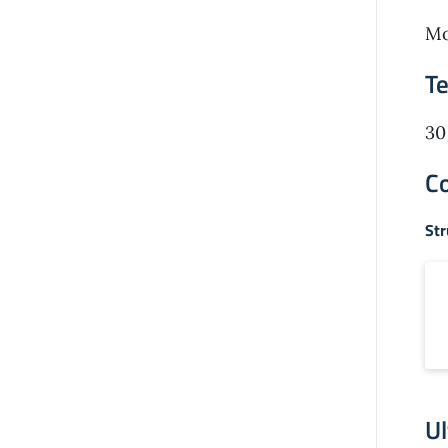
Mo
T
30
Co
Str
Ul