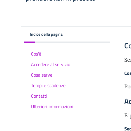
Indice della pagina
C
Cos'è
Se
Accedere al servizio
Cos
Cosa serve
Tempi e scadenze
Po
Contatti
Ac
Ulteriori informazioni
E'
Sed