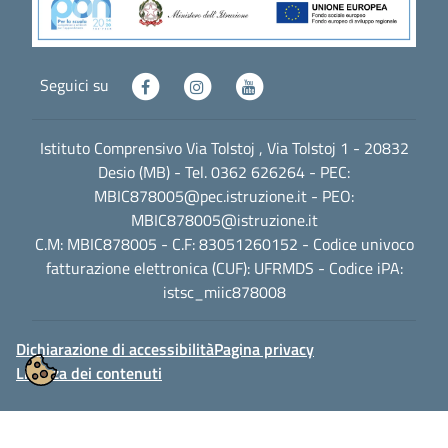
Seguici su
Istituto Comprensivo Via Tolstoj , Via Tolstoj 1 - 20832
Desio (MB) - Tel. 0362 626264 - PEC:
MBIC878005@pec.istruzione.it
- PEO:
MBIC878005@istruzione.it
C.M: MBIC878005 - C.F: 83051260152 - Codice univoco
fatturazione elettronica (CUF): UFRMDS - Codice iPA:
istsc_miic878008
Dichiarazione di accessibilità
Pagina privacy
Licenza dei contenuti