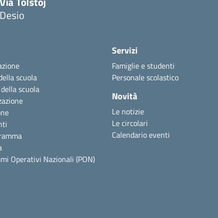
Via Tolstoj
Desio
Servizi
azione
Famiglie e studenti
della scuola
Personale scolastico
 della scuola
Novità
zazione
Le notizie
one
Le circolari
nti
Calendario eventi
gramma
a
mi Operativi Nazionali (PON)