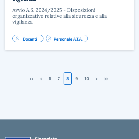
Avvio A.S. 2024/2025 - Disposizioni
organizzative relative alla sicurezza e alla
vigilanza
Docenti
Personale A.T.A.
«
‹
›
»
6
7
8
9
10
Prima pagina
Pagina precedente
Pagina successiva
Ultima pagina