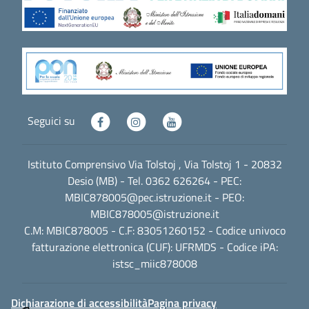
Seguici su
Istituto Comprensivo Via Tolstoj , Via Tolstoj 1 - 20832
Desio (MB) - Tel. 0362 626264 - PEC:
MBIC878005@pec.istruzione.it
- PEO:
MBIC878005@istruzione.it
C.M: MBIC878005 - C.F: 83051260152 - Codice univoco
fatturazione elettronica (CUF): UFRMDS - Codice iPA:
istsc_miic878008
Dichiarazione di accessibilità
Pagina privacy