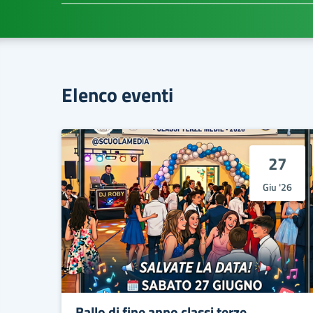
Elenco eventi
27
Giu '26
Ballo di fine anno classi terze