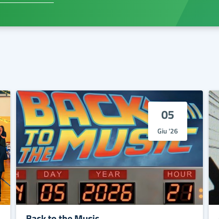
05
Giu '26
Back to the Music