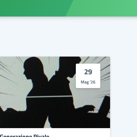
29
Mag '26
Generazione Rivale