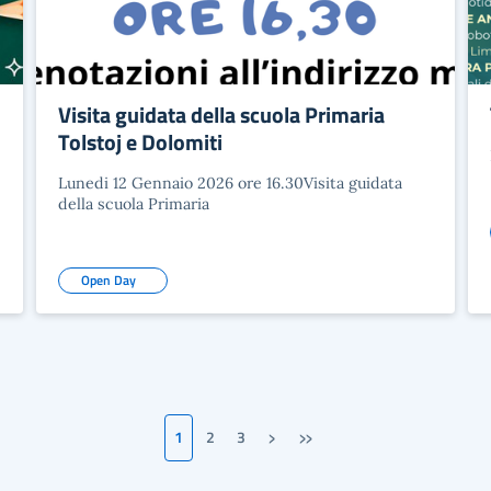
Visita guidata della scuola Primaria
Tolstoj e Dolomiti
Lunedi 12 Gennaio 2026 ore 16.30Visita guidata
della scuola Primaria
Open Day
›
»
1
2
3
Pagina successiva
Ultima pagina