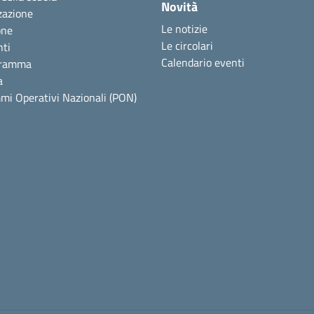
Novità
zazione
Le notizie
one
Le circolari
nti
Calendario eventi
gramma
a
mi Operativi Nazionali (PON)